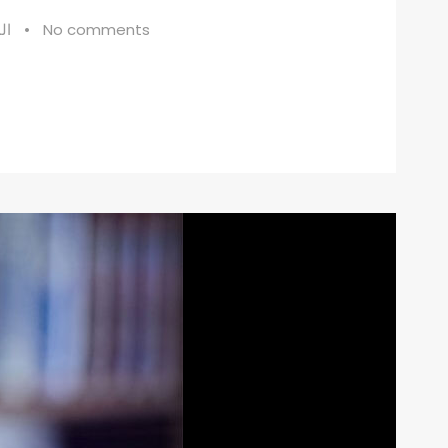
No comments
•
ال