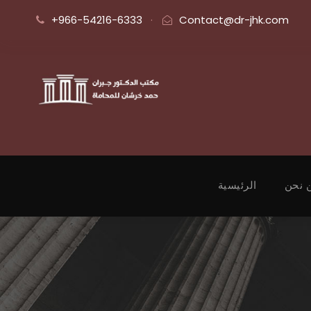
+966-54216-6333
·
Contact@dr-jhk.com
 نحن
الرئيسية