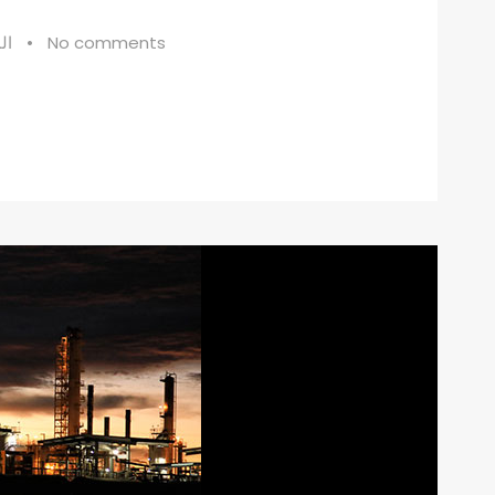
No comments
•
ال